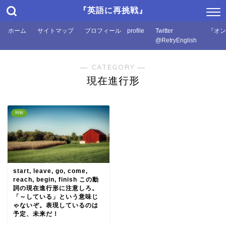
『英語に再挑戦』
ホーム
サイトマップ
プロフィール profile
Twitter
『オン
@RetryEnglish
― CATEGORY ―
現在進行形
時制
start, leave, go, come,
reach, begin, finish この動
詞の現在進行形に注意しろ。
「～している」という意味じ
ゃないぞ。表現しているのは
予定、未来だ！