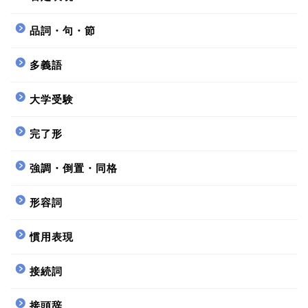
品詞・句・節
多義語
大学受験
完了形
強調・倒置・同格
形容詞
慣用表現
接続詞
接頭辞