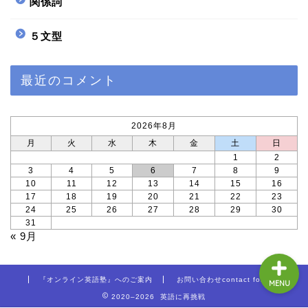
関係詞
５文型
ホーム
最近のコメント
サイトマップ
2026年8月
プロフィール profile
月
火
水
木
金
土
日
1
2
Twitter
3
4
5
6
7
8
9
10
11
12
13
14
15
16
17
18
19
20
21
22
23
@RetryEnglish
24
25
26
27
28
29
30
31
« 9月
『オンライン英語塾』へのご案内
お問い合わせcontact form
MENU
2020–2026 英語に再挑戦