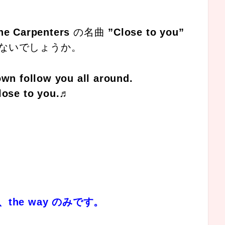
he Carpenters
の名曲
”Close to you”
ないでしょうか。
town follow you all around.
close to you.♬
he way のみです。