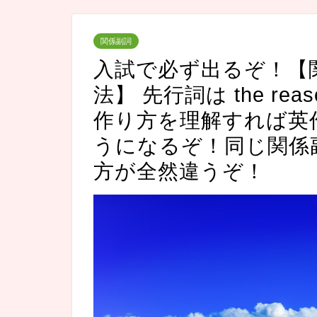
関係副詞
入試で必ず出るぞ！【関係
法】 先行詞は the rea
作り方を理解すれば英
うになるぞ！同じ関係副詞の
方が全然違うぞ！