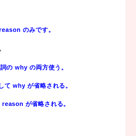
。
ea
son のみです。
。
係副詞の
why の両方使う。
記して why が省略される
。
 reason が省略される。