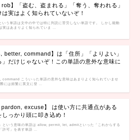
l と rob】「盗む、盗まれる」「奪う、奪われる」
けは実はよく知られていないぞ！
と [rob]という単語は文中の中では特に判読に苦労しない単語です。 しかし能動
は実はあまりよく知られていま …
ss, better, command】は「住所」「よりよい」
る」だけじゃないぞ！この単語の意外な意味に
better, command こういった単語の意外な意味はあまりよく知られていませ
実際には頻繁に英文に登 …
e, pardon, excuse】 は使い方に共通点がある
をしっかり頭に叩き込め！
う意味の単語は allow, permit, let, admitといった「これからする
「許可」を表す単語 …