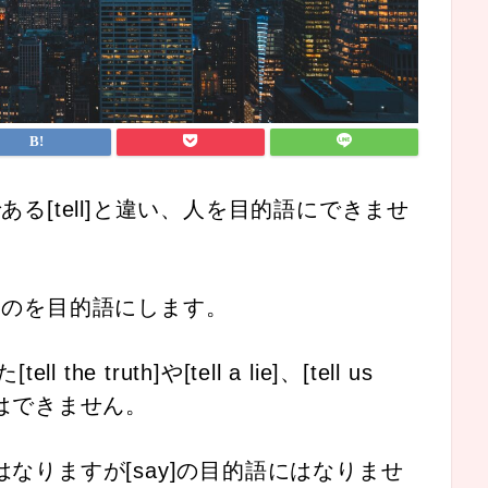
ある[tell]と違い、人を目的語にできませ
のものを目的語にします。
he truth]や[tell a lie]、[tell us
とはできません。
の目的語にはなりますが[say]の目的語にはなりませ