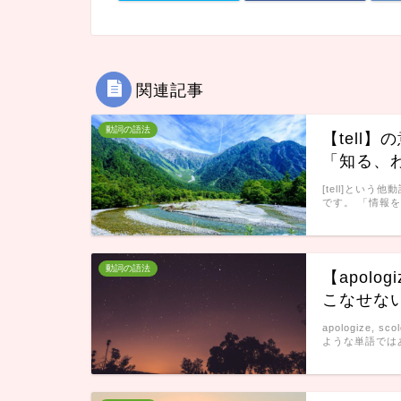
関連記事
動詞の語法
【tell
「知る、わ
[tell]という
です。 「情報を
動詞の語法
【apolog
こなせな
apologize
ような単語では