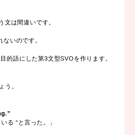
ke. という文は間違いです。
なれないのです。
を目的語にした第3文型SVOを作ります。
ょう。
ng.”
いる “と言った。」