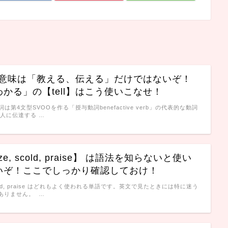
】の意味は「教える、伝える」だけではないぞ！
かる」の【tell】はこう使いこなせ！
他動詞は第4文型SVOOを作る「授与動詞benefactive verb」の代表的な動詞
人に伝達する …
ize, scold, praise】 は語法を知らないと使い
いぞ！ここでしっかり確認しておけ！
, scold, praise はどれもよく使われる単語です。英文で見たときには特に迷う
ありません。 …