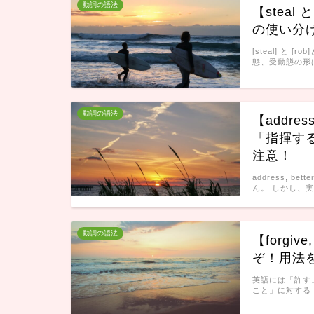
動詞の語法
【stea
の使い分
[steal] 
態、受動態の形
動詞の語法
【addre
「指揮す
注意！
address, 
ん。 しかし、
動詞の語法
【forgiv
ぞ！用法
英語には「許す」とい
こと」に対する