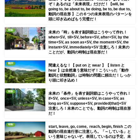
ぞ！あるのは「未来表現」だけだ！【will, be
going to, be about to, be doing, be to, be due to,
動詞の現在形 】この６つの未来表現のパターンを
頭に叩き込めばもう完璧だ！
時制
未来の「時」を表す副詞節はこうやって作れ！
when+SV, till+SV, before+SV, after+SV, by the
time+SV, as soon as+SV, the moment+SV, the
instant+SV, immediately+SV 注意しろ！未来の
ことだが、動詞の時制は現在形だ！
動詞
間違えるな！【 put on と wear 】【 listen と
hear 】は全然違う意味だぞ！こういった「動作
動詞と状態動詞」は時制の問題に頻出だ！しっか
り頭に叩き込め！
時制
未来の「条件」を表す副詞節はこうやって作れ！
if+SV, once+SV, unless+SV, in case+SV, as
long as+SV, suppose+SV, provided(that)+SV
注意しろ！未来のことでも、動詞の時制は現在形
だ！
時制
start, leave, go, come, reach, begin, finish この
動詞の現在進行形に注意しろ。「～している」と
いう意味じゃないぞ。表現しているのは予定、未