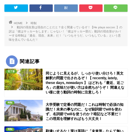
HOME
時制
動詞の現在形は現在のことだと？全く間違っているぞ！【He plays soccer. 】の
訳は「彼はサッカーをします」じゃない！「彼はサッカー部だ」動詞の現在形がカバ
ーする時制は「過去、現在、未来」だ！「いつもそうだ、いつもしている」という意
味を含んでいるんだ！
関連記事
完了形
同じように見えるが、しっかり使い分けろ！英文
解釈の問題で出されるぞ！【 recently, lately,
these days, nowadays 】 はどれも「最近、近ご
ろ」の意味だが使い方は全然ちがうぞ！ 間違えな
い様に使う動詞の時制に注意しろ！
時制
大学受験で定番の問題だ！これは時制で必須の知
識だ！未来の事なのに、なぜ副詞節でwillを使わ
ず、名詞節でwillを使うのか？暗記など不要だ！
この理屈を理解すればもう大丈夫！
時制
勘違いするな！実は英語に「未来形」なんて無い