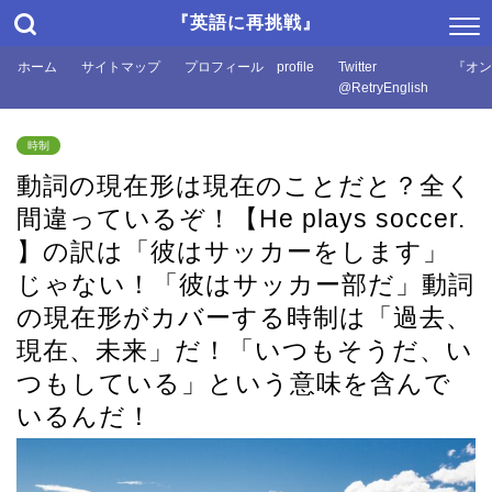
『英語に再挑戦』
ホーム
サイトマップ
プロフィール profile
Twitter
『オン
@RetryEnglish
時制
動詞の現在形は現在のことだと？全く
間違っているぞ！【He plays soccer.
】の訳は「彼はサッカーをします」
じゃない！「彼はサッカー部だ」動詞
の現在形がカバーする時制は「過去、
現在、未来」だ！「いつもそうだ、い
つもしている」という意味を含んで
いるんだ！