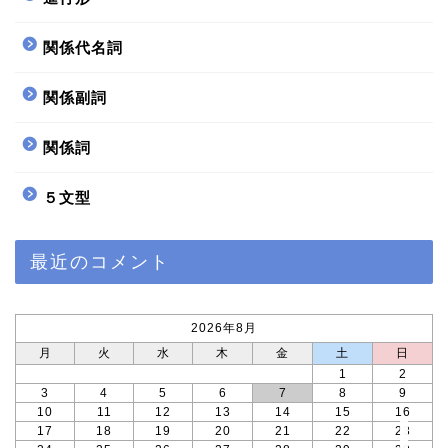
関係代名詞
関係副詞
関係詞
５文型
ホーム
最近のコメント
サイトマップ
プロフィール profile
2026年8月
月
火
水
木
金
土
日
1
2
Twitter
3
4
5
6
7
8
9
10
11
12
13
14
15
16
17
18
19
20
21
22
23
@RetryEnglish