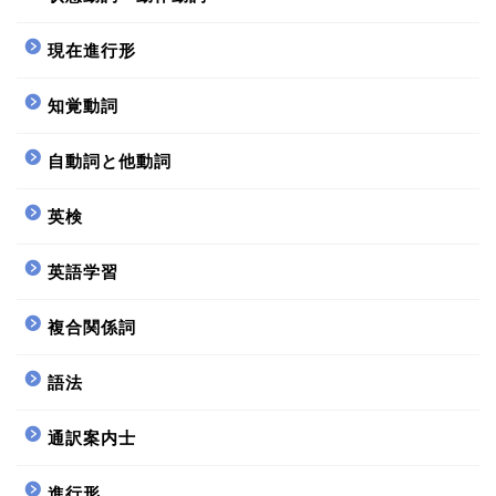
現在進行形
知覚動詞
自動詞と他動詞
英検
英語学習
複合関係詞
語法
通訳案内士
進行形