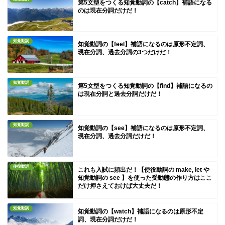
第5文型をつくる知覚動詞の【catch】補語になる
のは現在分詞だけだ！
知覚動詞
知覚動詞の【feel】補語になるのは原形不定詞、
現在分詞、過去分詞の3つだけだ！
知覚動詞
第5文型をつくる知覚動詞の【find】補語になるの
は現在分詞と過去分詞だけだ！
知覚動詞
知覚動詞の【see】補語になるのは原形不定詞、
現在分詞、過去分詞だけだ！
使役動詞
これも入試に頻出だ！【使役動詞の make, let や
知覚動詞の see 】を使った受動態の作り方はここ
だけ押さえておけば大丈夫だ！
知覚動詞
知覚動詞の【watch】補語になるのは原形不定
詞、現在分詞だけだ！