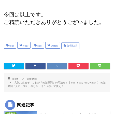
今回は以上です。
ご精読いただきありがとうございました。
feel
hear
see
watch
知覚動詞
HOME
知覚動詞
入試に出るぞ！これが「知覚動詞」の用法だ！【 see, hear, feel, watch 】 知覚
動詞「見る、聞く、感じる」はこうやって使え！
関連記事
知覚動詞