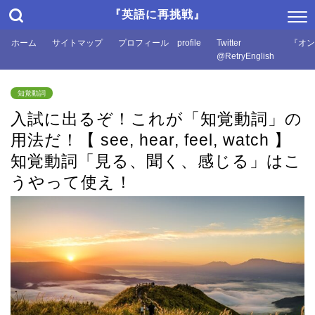
『英語に再挑戦』
ホーム
サイトマップ
プロフィール profile
Twitter
『オン
@RetryEnglish
知覚動詞
入試に出るぞ！これが「知覚動詞」の
用法だ！【 see, hear, feel, watch 】
知覚動詞「見る、聞く、感じる」はこ
うやって使え！