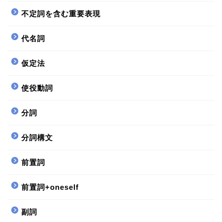
不定詞を含む重要表現
代名詞
仮定法
使役動詞
分詞
分詞構文
前置詞
前置詞+oneself
副詞