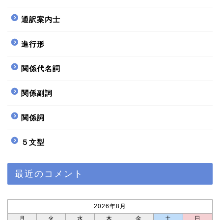
通訳案内士
進行形
関係代名詞
関係副詞
関係詞
５文型
ホーム
最近のコメント
サイトマップ
プロフィール profile
2026年8月
月
火
水
木
金
土
日