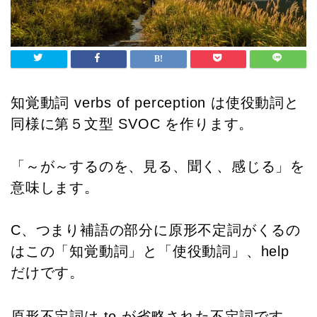
知覚動詞 verbs of perception は使役動詞と
同様に第５文型 SVOC を作ります。
「～が～するのを、見る、聞く、感じる」を
意味します。
C、つまり補語の部分に原形不定詞がくるの
はこの「知覚動詞」と「
使役動詞
」、help
だけです。
原形不定詞は to が省略された不定詞です。