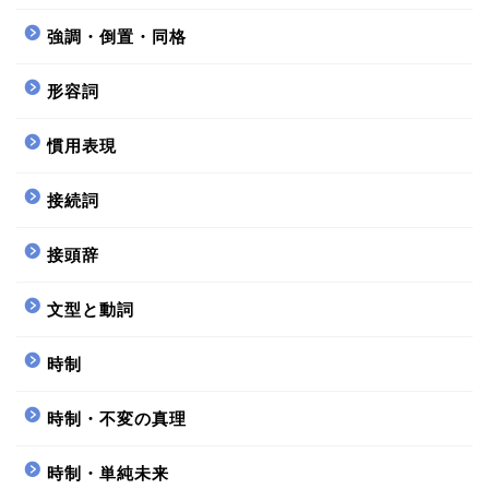
強調・倒置・同格
形容詞
慣用表現
接続詞
接頭辞
文型と動詞
時制
時制・不変の真理
時制・単純未来