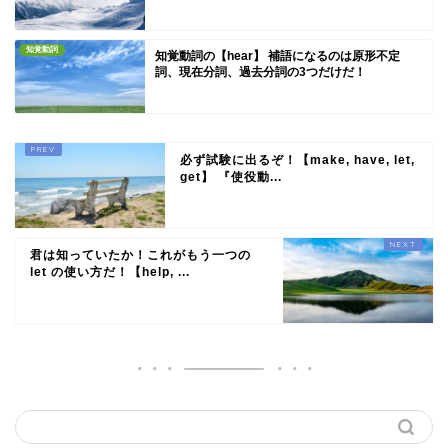
知覚動詞
知覚動詞の【hear】 補語になるのは原形不定
詞、現在分詞、過去分詞の3つだけだ！
必ず試験に出るぞ！【make, have, let,
get】 『使役動...
君は知っていたか！これがもう一つの
let の使い方だ！【help, ...