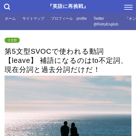
『英語に再挑戦』
ホーム
サイトマップ
プロフィール profile
Twitter
『オン
@RetryEnglish
５文型
第5文型SVOCで使われる動詞
【leave】 補語になるのはto不定詞、
現在分詞と過去分詞だけだ！