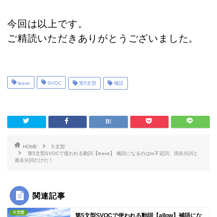
今回は以上です。
ご精読いただきありがとうございました。
leave
SVOC
第5文型
補語
HOME
５文型
第5文型SVOCで使われる動詞【leave】 補語になるのはto不定詞、現在分詞と
過去分詞だけだ！
関連記事
５文型
第5文型SVOCで使われる動詞【allow】補語にな