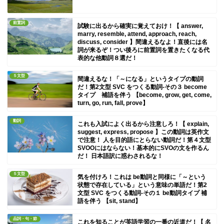
前置詞
試験に出るから確実に覚えておけ！【 answer,
marry, resemble, attend, approach, reach,
discuss, consider 】間違えるなよ！直後には名
詞が来るぞ！つい後ろに前置詞を置きたくなる代
表的な他動詞８選だ！
５文型
間違えるな！「～になる」というタイプの動詞
だ！第2文型 SVC をつくる動詞-その３ become
タイプ 補語を伴う 【become, grow, get, come,
turn, go, run, fall, prove】
動詞
これも入試によく出るから注意しろ！【 explain,
suggest, express, propose 】この動詞は英作文
で注意！ 人を目的語にとらない動詞だ！第４文型
SVOOにはならない！基本的にSVOの文を作るん
だ！ 日本語訳に惑わされるな！
５文型
気を付けろ！これは be動詞と同様に「～という
状態で存在している」という意味の単語だ！第2
文型 SVC をつくる動詞-その１ be動詞タイプ 補
語を伴う 【sit, stand】
品詞・句・節
これを知ることが英語学習の一番の近道だ！【 名