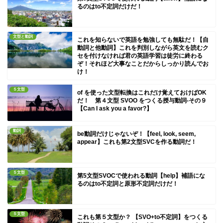
るのはto不定詞だけだ！
文型と動詞
これを知らないで英語を勉強しても無駄だ！【自
動詞と他動詞】これを判別しながら英文を読むク
セを付けなければ君の英語学習は徒労に終わる
ぞ！それほど大事なことだからしっかり読んでお
け！
５文型
of を使った文型転換はこれだけ覚えておけばOK
だ！ 第４文型 SVOO をつくる授与動詞-その９
【Can I ask you a favor?】
動詞
be動詞だけじゃないぞ！【feel, look, seem,
appear】これも第2文型SVCを作る動詞だ！
５文型
第5文型SVOCで使われる動詞【help】補語にな
るのはto不定詞と原形不定詞だけだ！
５文型
これも第５文型か？ 【SVO+to不定詞】をつくる