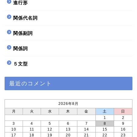
進行形
関係代名詞
関係副詞
関係詞
５文型
ホーム
最近のコメント
サイトマップ
2026年8月
プロフィール profile
月
火
水
木
金
土
日
1
2
Twitter
3
4
5
6
7
8
9
10
11
12
13
14
15
16
17
18
19
20
21
22
23