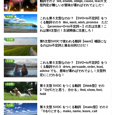
動詞その２ tell, enable, oblige, cause, teach 文
型判定が難しいが意味が通ればそれでよしだ！
５文型
これも第５文型なのか？ 【SVO+to不定詞】をつ
くる動詞その５ like, want, wish, promise ただ
し、【promise+O+to不定詞～】の文は注意！こ
れは第4文型だ！主述関係に注意しろ！
５文型
第5文型SVOCで使われる動詞【want】補語にな
るのはto不定詞と過去分詞だけだ！
５文型
これも第５文型なのか？ 【SVO+to不定詞】をつ
くる動詞その３ drive, persuade, order, lead,
advise でも、意味が通ればそれでよし！文型判
定にこだわるな！
５文型
第５文型 SVOC をつくる動詞 【think型】その
2「OがCだと思う、分かる」find, show, feel,
hold
５文型
第５文型 SVOC をつくる動詞 【make型】その２
「OをCにする」make, name, leave, call