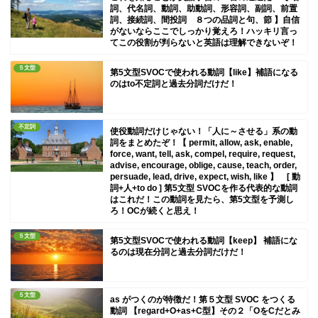
詞、代名詞、動詞、助動詞、形容詞、副詞、前置
詞、接続詞、間投詞 ８つの品詞と句、節 】自信
がないならここでしっかり覚えろ！ハッキリ言っ
てこの役割が判らないと英語は理解できないぞ！
５文型
第5文型SVOCで使われる動詞【like】補語になる
のはto不定詞と過去分詞だけだ！
不定詞
使役動詞だけじゃない！「人に～させる」系の動
詞をまとめたぞ！【 permit, allow, ask, enable,
force, want, tell, ask, compel, require, request,
advise, encourage, oblige, cause, teach, order,
persuade, lead, drive, expect, wish, like 】 [ 動
詞+人+to do ] 第5文型 SVOCを作る代表的な動詞
はこれだ！この動詞を見たら、第5文型を予測し
ろ！OCが続くと思え！
５文型
第5文型SVOCで使われる動詞【keep】 補語にな
るのは現在分詞と過去分詞だけだ！
５文型
as がつくのが特徴だ！第５文型 SVOC をつくる
動詞 【regard+O+as+C型】その２「OをCだとみ