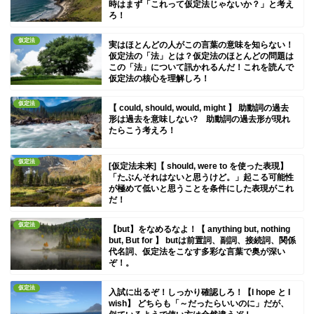
時はまず「これって仮定法じゃないか？」と考え
ろ！
仮定法
実はほとんどの人がこの言葉の意味を知らない！
仮定法の「法」とは？仮定法のほとんどの問題は
この「法」について訊かれるんだ！これを読んで
仮定法の核心を理解しろ！
仮定法
【 could, should, would, might 】 助動詞の過去
形は過去を意味しない? 助動詞の過去形が現れ
たらこう考えろ！
仮定法
[仮定法未来]【 should, were to を使った表現】
「たぶんそれはないと思うけど。」起こる可能性
が極めて低いと思うことを条件にした表現がこれ
だ！
仮定法
【but】をなめるなよ！【 anything but, nothing
but, But for 】 butは前置詞、副詞、接続詞、関係
代名詞、仮定法をこなす多彩な言葉で奥が深い
ぞ！。
仮定法
入試に出るぞ！しっかり確認しろ！【I hope と I
wish】 どちらも「～だったらいいのに」だが、