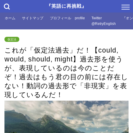
『英語に再挑戦』
ホーム
サイトマップ
プロフィール profile
Twitter
『オン
@RetryEnglish
仮定法
これが「仮定法過去」だ！【could,
would, should, might】過去形を使う
が、表現しているのは今のことだ
ぞ！過去はもう君の目の前には存在し
ない！動詞の過去形で「非現実」を表
現しているんだ！