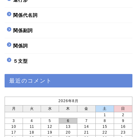
関係代名詞
関係副詞
関係詞
５文型
ホーム
最近のコメント
サイトマップ
2026年8月
プロフィール profile
月
火
水
木
金
土
日
1
2
Twitter
3
4
5
6
7
8
9
10
11
12
13
14
15
16
17
18
19
20
21
22
23
@RetryEnglish