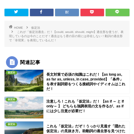
HOME
仮定法
これが「仮定法過去」だ！【could, would, should, might】過去形を使うが、表
現しているのは今のことだぞ！過去はもう君の目の前には存在しない！動詞の過去形
で「非現実」を表現しているんだ！
関連記事
仮定法
長文対策で必須の知識はこれだ！【as long as,
as far as, unless, in case, provided】「条件」
を表す副詞節をつくる接続詞やイディオムはこれ
だ！
仮定法
注意しろ！これも「仮定法」だ！ 【as if ～ と If
only～ 】 どちらも強調表現の文を作るが、as if
には少し注意が必要だ！
仮定法
これも「仮定法」だぞ！うっかり見逃す「隠れた
仮定法」の見抜き方。助動詞の過去形を見つけた