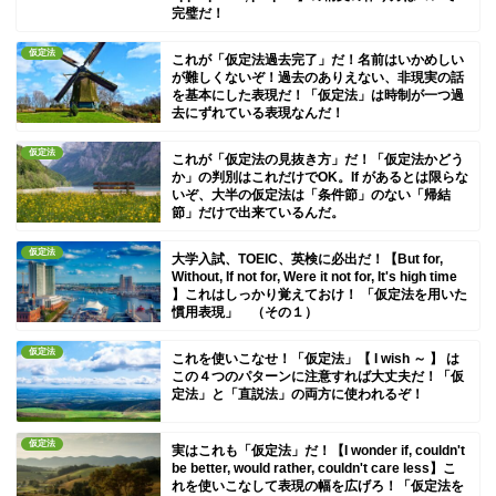
完璧だ！
仮定法
これが「仮定法過去完了」だ！名前はいかめしい
が難しくないぞ！過去のありえない、非現実の話
を基本にした表現だ！「仮定法」は時制が一つ過
去にずれている表現なんだ！
仮定法
これが「仮定法の見抜き方」だ！「仮定法かどう
か」の判別はこれだけでOK。If があるとは限らな
いぞ、大半の仮定法は「条件節」のない「帰結
節」だけで出来ているんだ。
仮定法
大学入試、TOEIC、英検に必出だ！【But for,
Without, If not for, Were it not for, It's high time
】これはしっかり覚えておけ！ 「仮定法を用いた
慣用表現」 （その１）
仮定法
これを使いこなせ！「仮定法」【 I wish ～ 】 は
この４つのパターンに注意すれば大丈夫だ！「仮
定法」と「直説法」の両方に使われるぞ！
仮定法
実はこれも「仮定法」だ！【I wonder if, couldn't
be better, would rather, couldn't care less】こ
れを使いこなして表現の幅を広げろ！「仮定法を