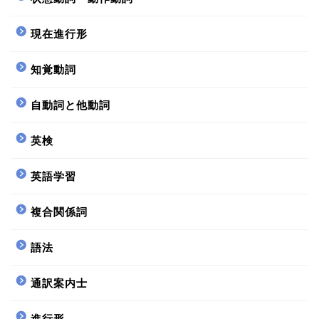
現在進行形
知覚動詞
自動詞と他動詞
英検
英語学習
複合関係詞
語法
通訳案内士
進行形