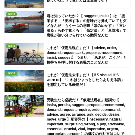
似ているようで使い方は全然違うぞ！
仮定法
君は知っていたか？【 suggest, insist 】は 「提
案する」「要求する」の意味だけ覚えていてもダ
メなんだ！もう一つの意味「ほのめかす」「言い
張る」も必ず覚えろ！「仮定法」と「直説法」で
意味が使い分けられている動詞なんだ！
仮定法
これが「仮定法現在」だ！【advice, order,
demand, request, ask, propose, recommend,
insist, suggest】 つまり、「ああだ、こうだ」と
気持ちを押し付ける表現のことなんだ！
仮定法
これが「仮定法未来」だ！【If S should, If S
were to】「これはひょっとしたらありえる話」
を想定している表現だ！
仮定法
受験生なら必読だ！『仮定法現在』動詞の【
insist, persist, suggest, propose, recommend,
demand, request, require, order, command,
advise, agree, arrange, ask, decide, desire,
move, urge 】形容詞の【 necessary, natural,
important, surprising, wrong, a pity, advisable,
essential, crucial, vital, imperative, urgent,
appropriate, proper 】の構文の作り方はコレで