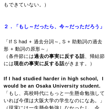
もできていない。）
２．「もし～だったら、今～だっただろう」
「If S had + 過去分詞～, S + 助動詞の過去
形 + 動詞の原形～」
（条件節には
過去の事実に反する話
、帰結節
には
現在の事実
に反する話
がきます。）
If I had studied harder in high school, I
would be an Osaka University student.
「もし、高校時代にもっと一生懸命勉強して
いれば今僕は大阪大学の学生なのになあ。」
（現実には一生懸命勉強しなかったし、今、