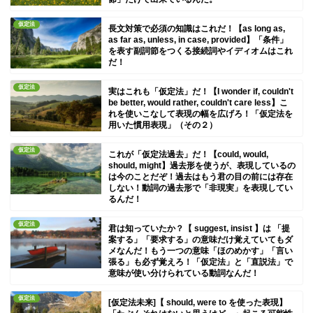
仮定法
長文対策で必須の知識はこれだ！【as long as,
as far as, unless, in case, provided】「条件」
を表す副詞節をつくる接続詞やイディオムはこれ
だ！
仮定法
実はこれも「仮定法」だ！【I wonder if, couldn't
be better, would rather, couldn't care less】こ
れを使いこなして表現の幅を広げろ！「仮定法を
用いた慣用表現」（その２）
仮定法
これが「仮定法過去」だ！【could, would,
should, might】過去形を使うが、表現しているの
は今のことだぞ！過去はもう君の目の前には存在
しない！動詞の過去形で「非現実」を表現してい
るんだ！
仮定法
君は知っていたか？【 suggest, insist 】は 「提
案する」「要求する」の意味だけ覚えていてもダ
メなんだ！もう一つの意味「ほのめかす」「言い
張る」も必ず覚えろ！「仮定法」と「直説法」で
意味が使い分けられている動詞なんだ！
仮定法
[仮定法未来]【 should, were to を使った表現】