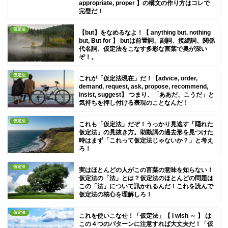
appropriate, proper 】の構文の作り方はコレで
完璧だ！
仮定法
【but】をなめるなよ！【 anything but, nothing
but, But for 】 butは前置詞、副詞、接続詞、関係
代名詞、仮定法をこなす多彩な言葉で奥が深い
ぞ！。
仮定法
これが「仮定法現在」だ！【advice, order,
demand, request, ask, propose, recommend,
insist, suggest】 つまり、「ああだ、こうだ」と
気持ちを押し付ける表現のことなんだ！
仮定法
これも「仮定法」だぞ！うっかり見逃す「隠れた
仮定法」の見抜き方。助動詞の過去形を見つけた
時はまず「これって仮定法じゃないか？」と考え
ろ！
仮定法
実はほとんどの人がこの言葉の意味を知らない！
仮定法の「法」とは？仮定法のほとんどの問題は
この「法」について訊かれるんだ！これを読んで
仮定法の核心を理解しろ！
仮定法
これを使いこなせ！「仮定法」【 I wish ～ 】 は
この４つのパターンに注意すれば大丈夫だ！「仮