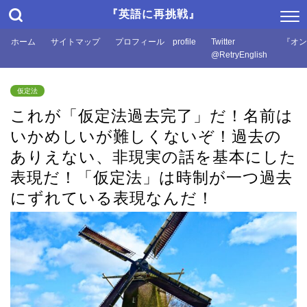
『英語に再挑戦』
ホーム
サイトマップ
プロフィール profile
Twitter
『オン
@RetryEnglish
仮定法
これが「仮定法過去完了」だ！名前は
いかめしいが難しくないぞ！過去の
ありえない、非現実の話を基本にした
表現だ！「仮定法」は時制が一つ過去
にずれている表現なんだ！