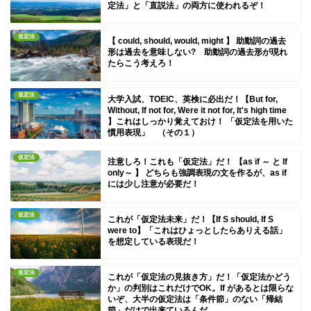
定法」と「直説法」の両方に使われるぞ！
仮定法
【 could, should, would, might 】 助動詞の過去
形は過去を意味しない? 助動詞の過去形が現れ
たらこう考えろ！
仮定法
大学入試、TOEIC、英検に必出だ！【But for,
Without, If not for, Were it not for, It's high time
】これはしっかり覚えておけ！ 「仮定法を用いた
慣用表現」 （その１）
仮定法
注意しろ！これも「仮定法」だ！ 【as if ～ と If
only～ 】 どちらも強調表現の文を作るが、as if
には少し注意が必要だ！
仮定法
これが「仮定法未来」だ！【If S should, If S
were to】「これはひょっとしたらありえる話」
を想定している表現だ！
仮定法
これが「仮定法の見抜き方」だ！「仮定法かどう
か」の判別はこれだけでOK。If があるとは限らな
いぞ、大半の仮定法は「条件節」のない「帰結
節」だけで出来ているんだ。