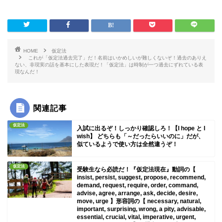
HOME
仮定法
これが「仮定法過去完了」だ！名前はいかめしいが難しくないぞ！過去のありえ
ない、非現実の話を基本にした表現だ！「仮定法」は時制が一つ過去にずれている表
現なんだ！
関連記事
仮定法
入試に出るぞ！しっかり確認しろ！【I hope と I
wish】 どちらも「～だったらいいのに」だが、
似ているようで使い方は全然違うぞ！
仮定法
受験生なら必読だ！『仮定法現在』動詞の【
insist, persist, suggest, propose, recommend,
demand, request, require, order, command,
advise, agree, arrange, ask, decide, desire,
move, urge 】形容詞の【 necessary, natural,
important, surprising, wrong, a pity, advisable,
essential, crucial, vital, imperative, urgent,