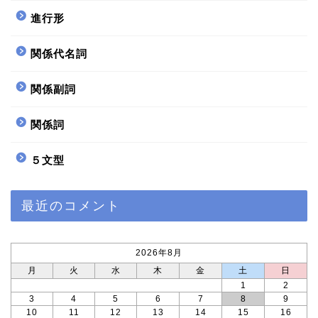
進行形
関係代名詞
関係副詞
関係詞
５文型
ホーム
最近のコメント
サイトマップ
2026年8月
プロフィール profile
月
火
水
木
金
土
日
1
2
Twitter
3
4
5
6
7
8
9
10
11
12
13
14
15
16