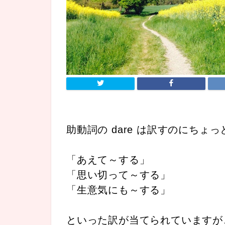
助動詞の dare は訳すのにちょ
「あえて～する」
「思い切って～する」
「生意気にも～する」
といった訳が当てられていますが、語源