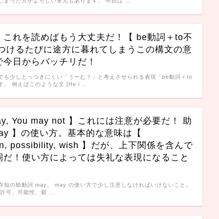
しまった方がよろしい単元もあります。 今回は …
これを読めばもう大丈夫だ！【 be動詞＋to不
見つけるたびに途方に暮れてしまうこの構文の意
で今日からバッチリだ！
でも少しとっつきにくい「うーむ？」と考えさせられる表現「be動詞＋to
。 例えばこのような文 [He i …
may, You may not 】これには注意が必要だ！ 助
may 】の使い方。基本的な意味は【
ion, possibility, wish 】だが、上下関係を含んで
詞だ！使い方によっては失礼な表現になること
！
知の助動詞 may。 may の使い方で少し注意しなければいけないこと。
に許可、可能性、願 …