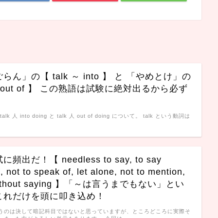
ん」の【 talk ～ into 】 と 「やめとけ」の
 ～ out of 】 この熟語は試験に絶対出るから必ず
k 人 into doing と talk 人 out of doing について。 talk という動詞は
出だ！【 needless to say, to say
, not to speak of, let alone, not to mention,
s without saying 】「～は言うまでもない」とい
これだけを頭に叩き込め！
うのは決して暗記科目ではないと思っていますが、ところどころに実際そ