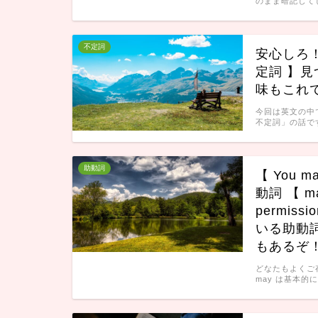
のまま暗記して
不定詞
安心しろ！
定詞 】
味もこれ
今回は英文の中
不定詞」の話です
助動詞
【 You 
動詞 【 
permiss
いる助動
もあるぞ
どなたもよくご存
may は基本的