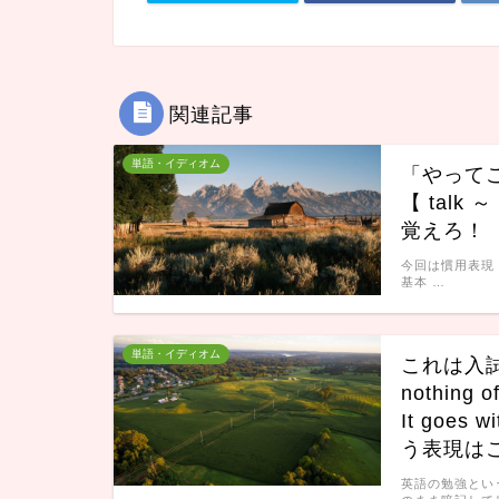
関連記事
単語・イディオム
「やってごら
【 talk
覚えろ！
今回は慣用表現 tal
基本 …
単語・イディオム
これは入試に頻
nothing of
It goe
う表現は
英語の勉強とい