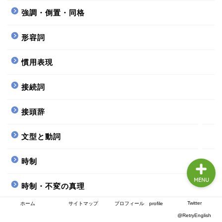
ホーム
強調・倒置・同格
形容詞
サイトマップ
慣用表現
プロフィール profile
接続詞
Twitter
接頭辞
@RetryEnglish
文型と動詞
時制
MENU
時制・不変の真理
Twitter
ホーム
サイトマップ
プロフィール profile
時制・単純未来
@RetryEnglish