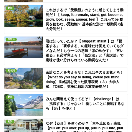
動詞
これはまるで「受動態」のように感じてしまう動
詞だ！【 keep, lie, remain, stand, get, become,
grow, look, seem, appear, feel 】 これってbe 動
詞を使わない受動態？ 基本的な形は一般動詞+過
去分詞だ！
仮定法
君は知っていたか？【 suggest, insist 】は 「提
案する」「要求する」の意味だけ覚えていてもダ
メなんだ！もう一つの意味「ほのめかす」「言い
張る」も必ず覚えろ！「仮定法」と「直説法」で
意味が使い分けられている動詞なんだ！
動名詞
余計なことを考えるな！これはそのまま覚えろ！
【What do you say to doing, Would you mind
doing】 動名詞を使った慣用表現（３）大学入
試、TOEIC、英検に頻出の重要表現だ！
動詞
みんな間違えて使ってるぞ！【challenge】 は
「挑戦する」じゃない！ 新しいことに挑戦するな
ら 【try】を使え！
動詞
なぜ【 pull 】を使うのか？「車を止める」表現
【pull off, pull over, pull up, pull in, pull into, pull