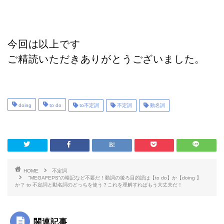
今回は以上です
ご精読いただきありがとうございました。
doing
to do
to不定詞
不定詞
動名詞
HOME
不定詞
“MEGAFEPS”の暗記など不要だ！動詞の後ろ目的語は【to do】か【doing 】
か？ to 不定詞と動名詞のどっちを使う？これを理解すればもう大丈夫だ！
関連記事