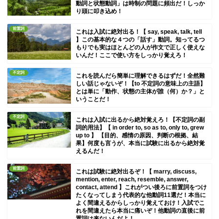
動詞と状態動詞」は時制の問題に頻出だ！しっか
り頭に叩き込め！
前置詞
これは入試に絶対出る！【 say, speak, talk, tell
】この基本的な４つの「話す」動詞。知ってるつ
もりでも実はほとんどの人が作文で正しく使えな
いんだ！ここで使い方をしっかり覚えろ！
不定詞
これを読んだら簡単に理解できるはずだ！全然難
しい話じゃないぞ！【to 不定詞の意味上の主語】
とは単に「動作、状態の主体が誰（何）か？」と
いうことだ！
不定詞
これは入試に出るから絶対覚えろ！【不定詞の副
詞的用法】【 in order to, so as to, only to, grew
up to 】 【目的、感情の原因、判断の根拠、結
果】何度も言うが、本当に試験に出るから絶対覚
えるんだ！
前置詞
これは試験に絶対出るぞ！【 marry, discuss,
mention, enter, reach, resemble, answer,
contact, attend 】これがつい後ろに前置詞をつけ
たくなってしまう代表的な他動詞11選だ！本当に
よく間違えるからしっかり覚えておけ！入試でこ
れを間違えたら本当に痛いぞ！他動詞の直後に前
置詞は来ないんだよ！