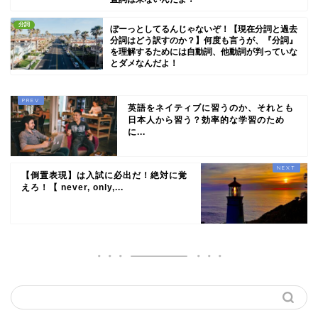
分詞
ぼーっとしてるんじゃないぞ！【現在分詞と過去
分詞はどう訳すのか？】何度も言うが、『分詞』
を理解するためには自動詞、他動詞が判っていな
とダメなんだよ！
英語をネイティブに習うのか、それとも
日本人から習う？効率的な学習のため
に...
【倒置表現】は入試に必出だ！絶対に覚
えろ！【 never, only,...