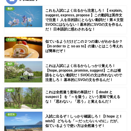
動詞
これも入試によく出るから注意しろ！【 explain,
suggest, express, propose 】この動詞は英作文
で注意！ 人を目的語にとらない動詞だ！第４文型
SVOOにはならない！基本的にSVOの文を作るん
だ！ 日本語訳に惑わされるな！
不定詞
似ているようだけどこの２つの違いがわかるか？
【in order to と so as to】の違いとはこう考えれ
ば簡単だぞ！
動詞
これは入試によく出るからしっかり覚えろ！
【hope, propose, promise, suggest】これは補
語をとらない動詞だ！SVOCの文は作れないので
注意しろ！ 基本的にSVOの文を作るんだ！
動詞
これは全然違う意味の単語だ！【 doubt と
suspect 】 を「～を疑う」という意味で覚える
な！「思わない」「思う」と覚えるんだ！
仮定法
入試に出るぞ！しっかり確認しろ！【I hope と I
wish】 どちらも「～だったらいいのに」だが、
似ているようで使い方は全然違うぞ！