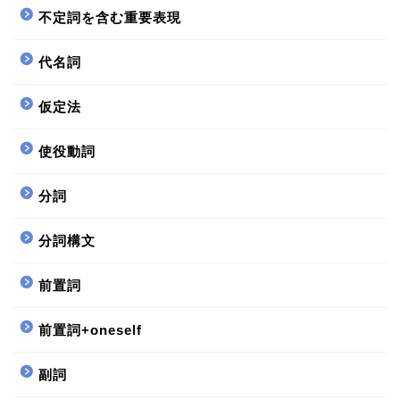
不定詞を含む重要表現
代名詞
仮定法
使役動詞
分詞
分詞構文
前置詞
前置詞+oneself
副詞