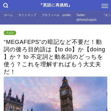
『英語に再挑戦』
ホーム
サイトマップ
プロフィール profile
Twitter
『オン
@RetryEnglish
不定詞
“MEGAFEPS”の暗記など不要だ！動
詞の後ろ目的語は【to do】か【doing
】か？ to 不定詞と動名詞のどっちを
使う？これを理解すればもう大丈夫
だ！