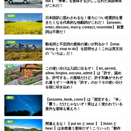
out 】「停車」を意味する少しこなれた英語表現
がこれだ！
前置詞
日本語訳に惑わされるな！後ろについ前置詞を置
きたくなる代表的な他動詞がこれだ！【answer,
enter, discuss, marry, contact, resemble】 前置
詞は不要だ！
不定詞
動名詞と不定詞の意味の違いが判るか？【stop
doing と stop to do】 を説明せよ！これは英文法
の「いろは」だ！
動詞
この使い分けは入試に出るぞ！【 let, permit,
allow, forgive, excuse, admit 】は「許す、認め
る、許可する」の意味だけど、許す対象がそれぞ
れ違うぞ！一体何を「許す」のか？その使い分け
を頭に叩き込め！
動詞
【assume, book, cover】は「想定する」「本」
「覆う」だけじゃないぞ！実はよく使われている
意外な意味も覚えろ！
動詞
間違えるな！【 put on と wear 】【 listen と
hear 】は全然違う意味だぞ！こういった「動作